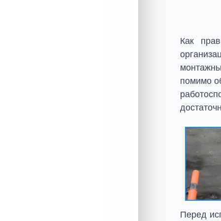
Экспертиза
Изыскания
Как прав
Лаборатория
организа
Проектирование
монтажны
Технический аудит
помимо о
работосп
BIM и VR-проектирование
достаточн
Перед ис