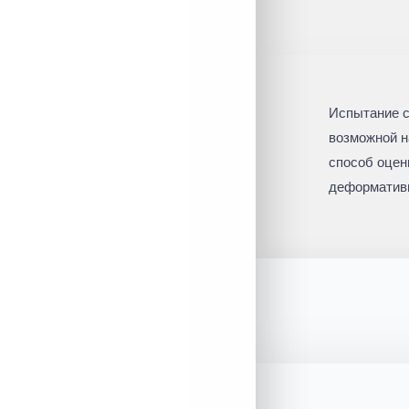
Ультразвуковой контроль
Визуальное обследование
Обмерные работы
Испытание с
возможной н
Поверочные расчеты
способ оцен
конструкций и их элементов
деформативно
Категории технического
состояния
Оценка соответствия
проекту
Объекты незавершенного
строительства
Испытания строительных
конструкций