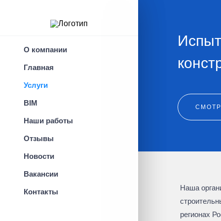
x
Услуги
Испыт
О компании
конст
Главная
Обследование
Услуги
Зданий и сооружений
BIM
СМОТР
Опоры ЛЭП и АМС
Наши работы
Детальное
Отзывы
(инструментальное)
обследование
Новости
Тепловизионное
Вакансии
обследование
Наша орган
Контакты
Технический монтиторинг
строительн
регионах Ро