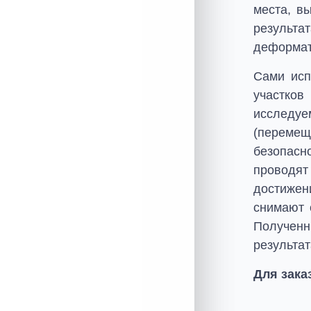
места, в
результ
деформат
Сами исп
участко
исследу
(переме
безопасн
проводят
достижен
снимают 
Получен
результа
Для зака