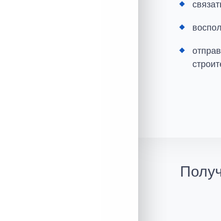
связат
воспол
отпра
строит
Получ